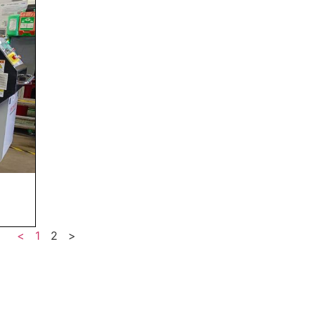
<
1
2
>