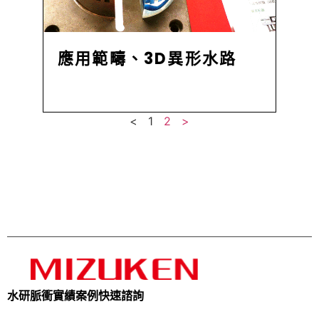
應用範疇、3D異形水路
<
1
2
>
水研脈衝
實績案例
快速諮詢