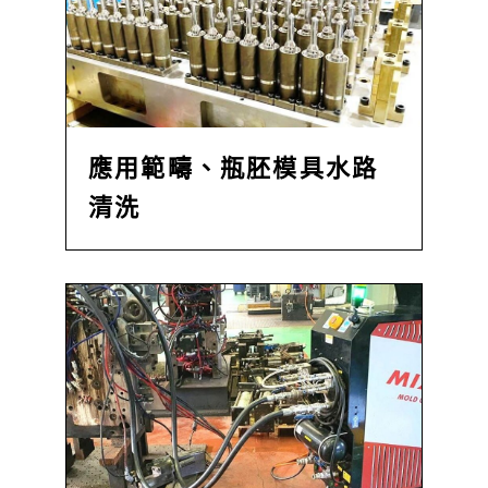
應用範疇、瓶胚模具水路
清洗