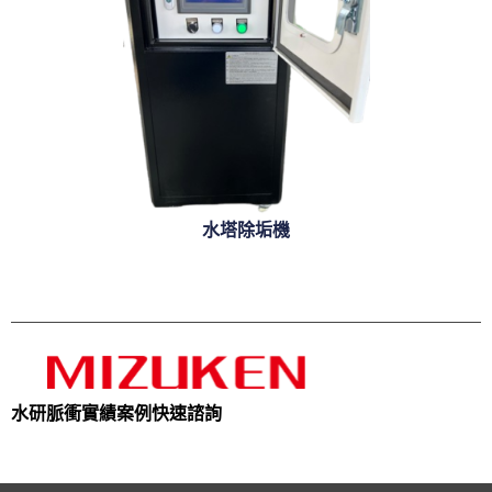
水塔除垢機
水研脈衝
實績案例
快速諮詢